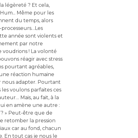
a légèreté ? Et cela,
 Hum... Même pour les
nnent du temps, alors
o-processeurs…Les
te année sont violents et
einement par notre
voudrions ! La volonté
 pouvons réagir avec stress
s pourtant agréables,
t une réaction humaine
r nous adapter. Pourtant
 les voulons parfaites ces
teur… Mais, au fait, à la
ui en amène une autre :
r’? » Peut-être que de
ire retomber la pression
ociaux car au fond, chacun
 En tout cas je nous le