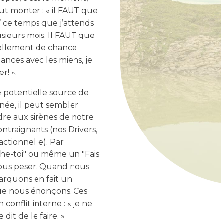
eut monter : « il FAUT que
se’ ce temps que j’attends
sieurs mois. Il FAUT que
tellement de chance
cances avec les miens, je
r! ».
 potentielle source de
nnée, il peut sembler
dre aux sirènes de notre
ntraignants (nos Drivers,
ctionnelle). Par
che-toi" ou même un "Fais
e nous peser. Quand nous
rquons en fait un
ue nous énonçons. Ces
conflit interne : « je ne
it de le faire. »