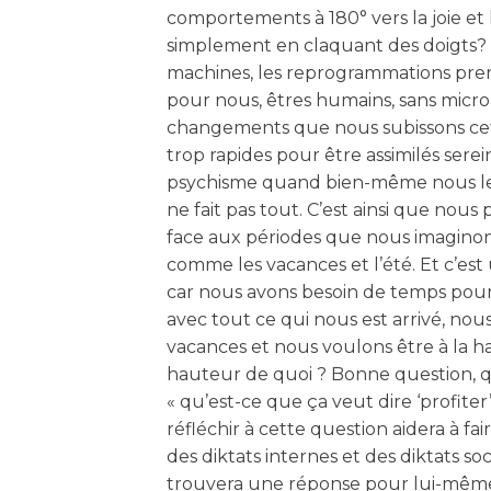
comportements à 180° vers la joie et l
simplement en claquant des doigts?
machines, les reprogrammations pre
pour nous, êtres humains, sans micr
changements que nous subissons cet
trop rapides pour être assimilés ser
psychisme quand bien-même nous le 
ne fait pas tout. C’est ainsi que nous
face aux périodes que nous imaginon
comme les vacances et l’été. Et c’es
car nous avons besoin de temps pou
avec tout ce qui nous est arrivé, nous
vacances et nous voulons être à la hau
hauteur de quoi ? Bonne question, q
« qu’est-ce que ça veut dire ‘profite
réfléchir à cette question aidera à fa
des diktats internes et des diktats s
trouvera une réponse pour lui-même.