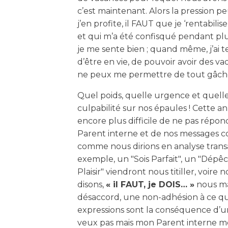
c’est maintenant. Alors la pression p
j’en profite, il FAUT que je ‘rentabili
et qui m’a été confisqué pendant plu
je me sente bien ; quand même, j’ai 
d’être en vie, de pouvoir avoir des va
ne peux me permettre de tout gâche
Quel poids, quelle urgence et quelle
culpabilité sur nos épaules ! Cette a
encore plus difficile de ne pas répon
Parent interne et de nos messages co
comme nous dirions en analyse transa
exemple, un "Sois Parfait", un "Dépê
Plaisir" viendront nous titiller, voir
disons,
« il FAUT, je DOIS… »
nous ma
désaccord, une non-adhésion à ce q
expressions sont la conséquence d’un 
veux pas mais mon Parent interne me d