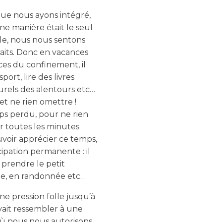
que nous ayons intégré,
ine manière était le seul
ple, nous nous sentons
aits. Donc en vacances
es du confinement, il
ort, lire des livres
lturels des alentours etc…
 et ne rien omettre !
mps perdu, pour ne rien
r toutes les minutes
uvoir apprécier ce temps,
ticipation permanente : il
prendre le petit
age, en randonnée etc…
 pression folle jusqu’à
devait ressembler à une
ù nous nous autorisons