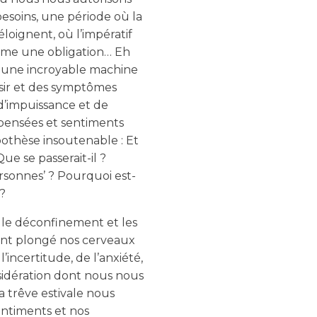
esoins, une période où la
’éloignent, où l’impératif
mme une obligation… Eh
n une incroyable machine
aisir et des symptômes
 d’impuissance et de
pensées et sentiments
othèse insoutenable : Et
Que se passerait-il ?
rsonnes’ ? Pourquoi est-
 ?
, le déconfinement et les
ent plongé nos cerveaux
’incertitude, de l’anxiété,
 sidération dont nous nous
a trêve estivale nous
entiments et nos