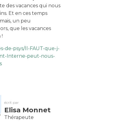
te des vacances qui nous
ns. Et en ces temps
amais, un peu
rs, que les vacances
 !
s-de-psys/Il-FAUT-que-j-
nt-Interne-peut-nous-
s
écrit par
Elisa Monnet
Thérapeute