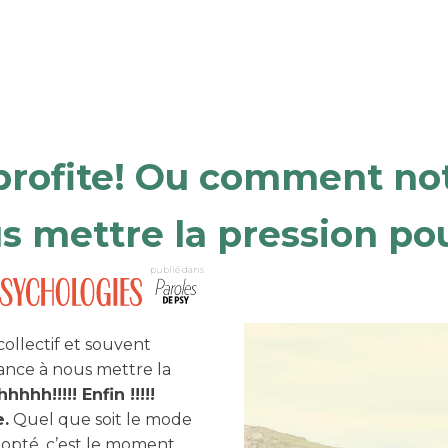
 profite! Ou comment no
s mettre la pression po
publié dans
collectif et souvent
dance à nous mettre la
hhhh!!!!! Enfin !!!!!
e.
Quel que soit le mode
opté, c’est le moment,