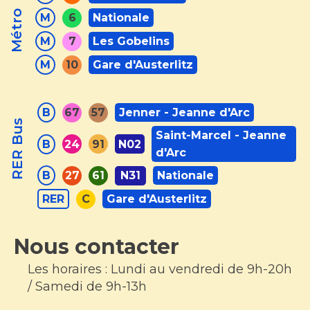
Métro
M
6
Nationale
M
7
Les Gobelins
M
10
Gare d'Austerlitz
B
67
57
Jenner - Jeanne d'Arc
RER Bus
Saint-Marcel - Jeanne
B
24
91
N02
d'Arc
B
27
61
N31
Nationale
RER
C
Gare d'Austerlitz
Nous contacter
Les horaires : Lundi au vendredi de 9h-20h
/ Samedi de 9h-13h